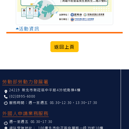
活動資訊
:::
勞動部勞動力發展署
24219 新北市新莊區中平路439號南棟4樓
(02)8995-6000
服務時間：週一至週五 08:30~12:30，13:30~17:30
外國人申請業務服務
週一至週五 08:30~17:30
親送受理地址：
100臺北市中正區中華路一段39號10樓