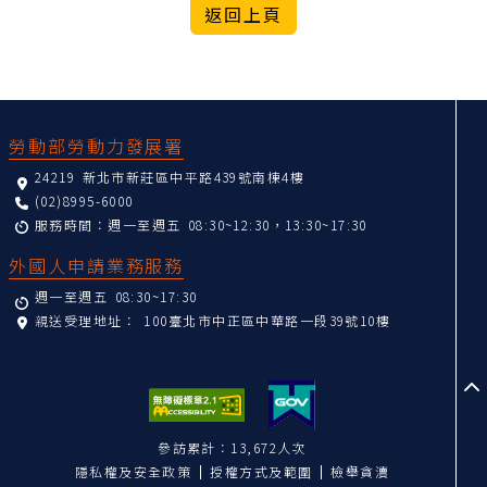
:::
勞動部勞動力發展署
24219 新北市新莊區中平路439號南棟4樓
(02)8995-6000
服務時間：週一至週五 08:30~12:30，13:30~17:30
外國人申請業務服務
週一至週五 08:30~17:30
親送受理地址：
100臺北市中正區中華路一段39號10樓
至
參訪累計：13,672人次
隱私權及安全政策
授權方式及範圍
檢舉貪瀆