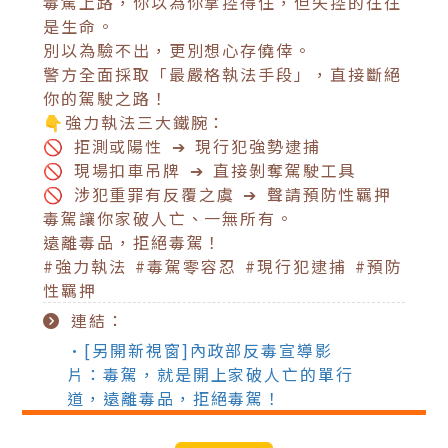
毒駕上路，你以為你掌控得住，但失控的往往
是生命。
別以為驗不出，更別想心存僥倖。
警方全面採取「最嚴格執法手段」，直接斷絕
你的駕駛之路！
👇強力執法三大鐵腕：
🚫 拒測或陽性 ➔ 現行犯強勢逮捕
🚫 現場扣車吊牌 ➔ 直接剝奪駕駛工具
🚫 涉犯重罪有反覆之虞 ➔ 聲請預防性羈押
毒駕讓你家破人亡、一無所有。
遠離毒品，拒絕毒駕！
#強力執法 #毒駕零容忍 #現行犯逮捕 #預防
性羈押
連結：
•[另開新視窗]內政部反毒宣導影
片：毒駕，就是開上家破人亡的單行
道，遠離毒品，拒絕毒駕！