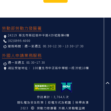
:::
勞動部勞動力發展署
24219 新北市新莊區中平路439號南棟4樓
(02)8995-6000
服務時間：週一至週五 08:30~12:30，13:30~17:30
外國人申請業務服務
週一至週五 08:30~17:30
親送受理地址：
100臺北市中正區中華路一段39號10樓
至
參訪累計：3,764人次
隱私權及安全政策
授權方式及範圍
檢舉貪瀆
2023
勞動力發展署 外國人勞動權益網