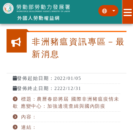
跳到主要內容區塊
:::
:::
外國人勞動權益網
非洲豬瘟資訊專區－最
新消息
發佈起始日期：2022/01/05
發佈終止日期：2222/12/31
標題：農曆春節將屆 國際非洲豬瘟疫情未
歇 應變中心：加強邊境查緝與國內防疫
內容：
連結：