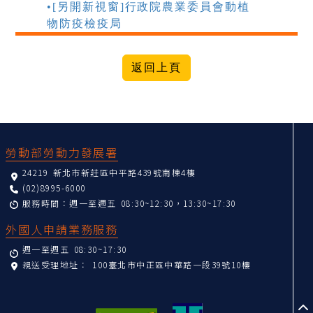
•[另開新視窗]行政院農業委員會動植
物防疫檢疫局
:::
勞動部勞動力發展署
24219 新北市新莊區中平路439號南棟4樓
(02)8995-6000
服務時間：週一至週五 08:30~12:30，13:30~17:30
外國人申請業務服務
週一至週五 08:30~17:30
親送受理地址：
100臺北市中正區中華路一段39號10樓