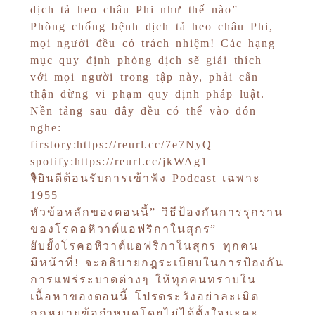
dịch tả heo châu Phi như thế nào”
Phòng chống bệnh dịch tả heo châu Phi,
mọi người đều có trách nhiệm! Các hạng
mục quy định phòng dịch sẽ giải thích
với mọi người trong tập này, phải cẩn
thận đừng vi phạm quy định pháp luật.
Nền tảng sau đây đều có thể vào đón
nghe:
firstory:https://reurl.cc/7e7NyQ
spotify:https://reurl.cc/jkWAg1
🎙ยินดีต้อนรับการเข้าฟัง Podcast เฉพาะ
1955
หัวข้อหลักของตอนนี้” วิธีป้องกันการรุกราน
ของโรคอหิวาต์แอฟริกาในสุกร”
ยับยั้งโรคอหิวาต์แอฟริกาในสุกร ทุกคน
มีหน้าที่! จะอธิบายกฎระเบียบในการป้องกัน
การแพร่ระบาดต่างๆ ให้ทุกคนทราบใน
เนื้อหาของตอนนี้ โปรดระวังอย่าละเมิด
กฎหมายข้อกำหนดโดยไม่ได้ตั้งใจนะคะ