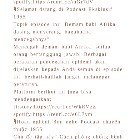
spotify:https://reurl.cc/mGr7dV
🎙Selamat datang di Podcast Eksklusif
1955
Topik episode ini” Demam babi Afrika
datang menyerang, bagaimana
mencegahnya”
Mencegah demam babi Afrika, setiap
orang bertanggung jawab! Berbagai
peraturan pencegahan epidemi akan
dijelaskan kepada Anda semua di episode
ini, berhati-hatilah jangan melanggar
peraturan.
Platform berikut ini juga bisa
mendengarkan:
firstory:https://reurl.cc/WkRVzZ
spotify:https://reurl.cc/e6L7vm
🎙Hoan nghênh đón nghe Podcast chuyên
thuộc 1955
Chủ đề tập này” Cách phòng chống bệnh