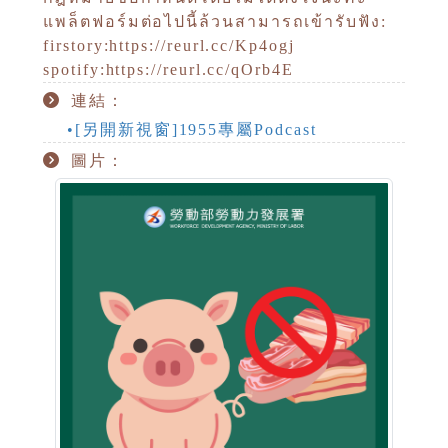
แพล็ตฟอร์มต่อไปนี้ล้วนสามารถเข้ารับฟัง:
firstory:https://reurl.cc/Kp4ogj
spotify:https://reurl.cc/qOrb4E
連結：
•[另開新視窗]1955專屬Podcast
圖片：