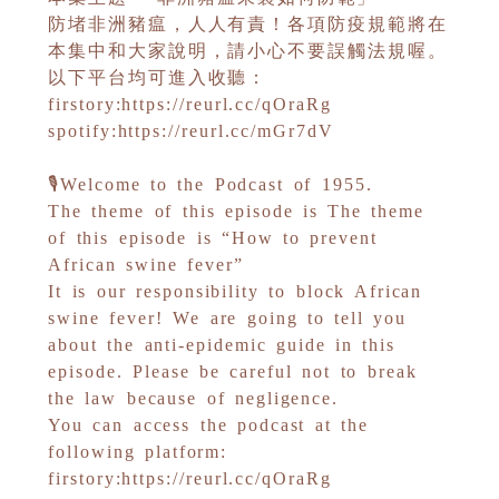
防堵非洲豬瘟，人人有責！各項防疫規範將在
本集中和大家說明，請小心不要誤觸法規喔。
以下平台均可進入收聽：
firstory:https://reurl.cc/qOraRg
spotify:https://reurl.cc/mGr7dV
🎙Welcome to the Podcast of 1955.
The theme of this episode is The theme
of this episode is “How to prevent
African swine fever”
It is our responsibility to block African
swine fever! We are going to tell you
about the anti-epidemic guide in this
episode. Please be careful not to break
the law because of negligence.
You can access the podcast at the
following platform:
firstory:https://reurl.cc/qOraRg