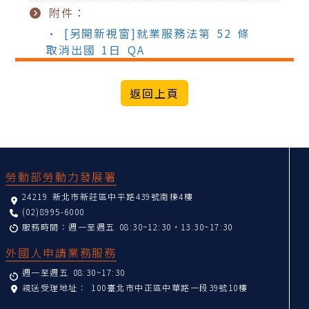
附件：
• [另開新視窗]就業服務法第 52 條
取消出國 1日 QA
:::
勞動部勞動力發展署
24219 新北市新莊區中平路439號南棟4樓
(02)8995-6000
服務時間：週一至週五 08:30~12:30，13:30~17:30
外國人申請業務服務
週一至週五 08:30~17:30
親送受理地址：
100臺北市中正區中華路一段39號10樓