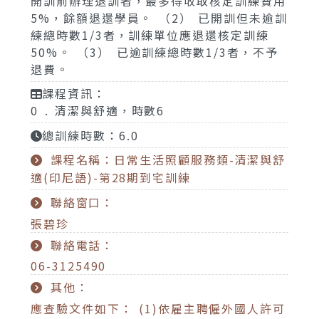
開訓前辦理退訓者，最多得收取核定訓練費用
5%，餘額退還學員。 （2） 已開訓但未逾訓
練總時數1/3者，訓練單位應退還核定訓練
50%。 （3） 已逾訓練總時數1/3者，不予
退費。
課程資訊：
0 . 清潔與舒適，時數6
總訓練時數：6.0
課程名稱：日常生活照顧服務類-清潔與舒
適(印尼語)-第28期到宅訓練
聯絡窗口：
張碧珍
聯絡電話：
06-3125490
其他：
應查驗文件如下： (1)依雇主聘僱外國人許可