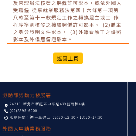
及管理辦法核發之聘僱許可影本，或依外國人
受聘僱 從事就業服務法第四十六條第一項第
八款至第十一款規定工作之轉換雇主或工 作
程序準則核發之接續聘僱許可影本。 (2)雇主
之身分證明文件影本。 (3)外籍看護工之護照
影本及外僑居留證影本。
:::
勞動部勞動力發展署
24219 新北市新莊區中平路439號南棟4樓
(02)8995-6000
服務時間：週一至週五 08:30~12:30，13:30~17:30
外國人申請業務服務