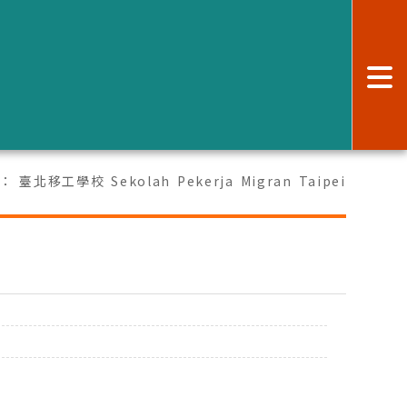
:
：
臺北移工學校 Sekolah Pekerja Migran Taipei