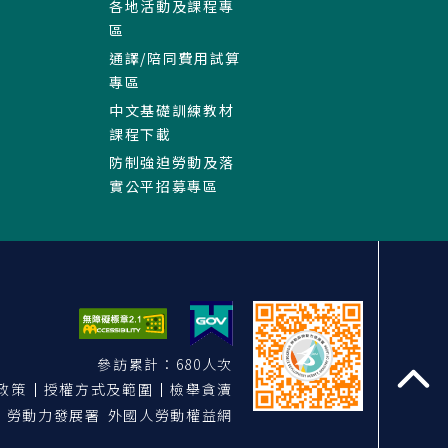
各地活動及課程專
區
通譯/陪同費用試算
專區
中文基礎訓練教材
課程下載
防制強迫勞動及落
實公平招募專區
參訪累計：680人次
政策
授權方式及範圍
檢舉貪瀆
至
勞動力發展署 外國人勞動權益網