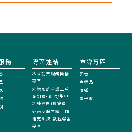
服務
專區連結
宣導專區
答
私立就業服務機構
影音
專區
區
宣導品
外籍家庭看護工補
話
廣播
充訓練-到宅/集中
結
電子書
訓練專區(舊會員)
規
外籍家庭看護工作
補充訓練-數位學習
專區