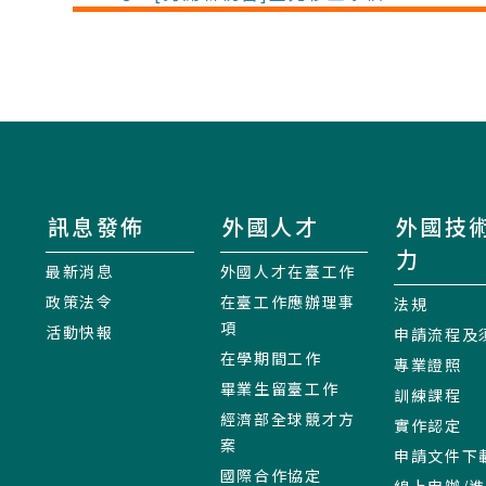
訊息發佈
外國人才
外國技
力
最新消息
外國人才在臺工作
政策法令
在臺工作應辦理事
法規
項
活動快報
申請流程及
在學期間工作
專業證照
畢業生留臺工作
訓練課程
經濟部全球競才方
實作認定
案
申請文件下
國際合作協定
線上申辦/