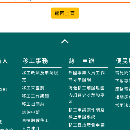
收合
術人
移工事務
線上申辦
便民
移工政策及申請規
外國專業人員工作
常見問
定
許可申辦網
下載專
移工來臺前
聘僱移工前辦理國
服務電
須知
內招募求才預約專
移工工作期間
相關連
區
移工出國前
常用法
移工申請案件網路
諮詢申訴
線上申辦系統
直接聘僱移工
載
移工直接聘僱申請
人力仲介
進度查詢