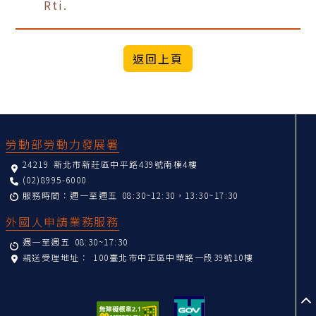
Rti.
:::
勞動部勞動力發展署
24219 新北市新莊區中平路439號南棟4樓
(02)8995-6000
服務時間：週一至週五 08:30~12:30，13:30~17:30
外國人申請業務服務
週一至週五 08:30~17:30
親送受理地址：
100臺北市中正區中華路一段39號10樓
至