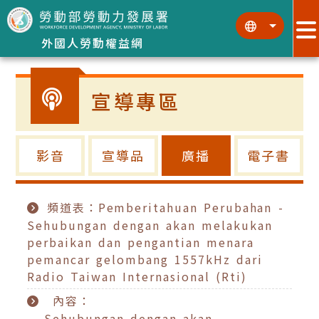
跳到主要內容區塊
:::
:::
外國人勞動權益網
宣導專區
影音
宣導品
廣播
電子書
頻道表：Pemberitahuan Perubahan -
Sehubungan dengan akan melakukan
perbaikan dan pengantian menara
pemancar gelombang 1557kHz dari
Radio Taiwan Internasional (Rti)
內容：
Sehubungan dengan akan