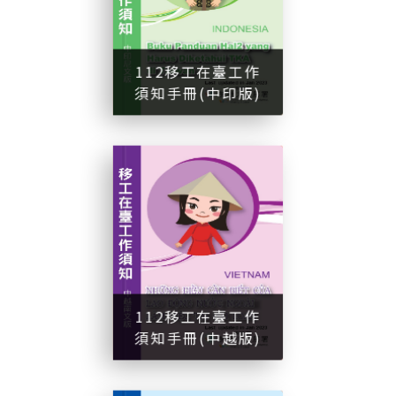
1
1
2
移
工
在
臺
工
作
須
知
手
冊
中
印
版
112移工在臺工作
須知手冊(中印版)
(
)
1
1
2
移
工
在
臺
工
作
須
知
手
冊
中
越
版
112移工在臺工作
須知手冊(中越版)
(
)