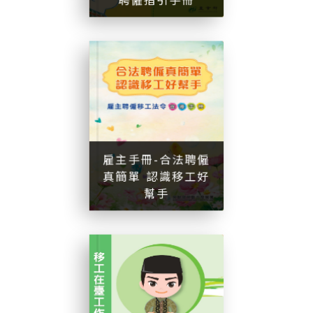
雇
主
手
冊
-
合
法
聘
僱
真
簡
單
認
識
移
工
好
幫
雇主手冊-合法聘僱
真簡單 認識移工好
幫手
手