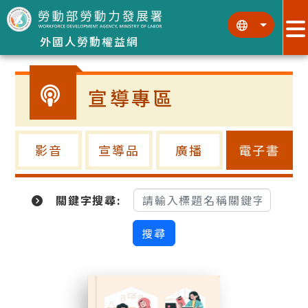
跳到主要內容區塊
:::
:::
外國人勞動權益網
宣導專區
影音
宣導品
廣播
電子書
關鍵字搜尋: