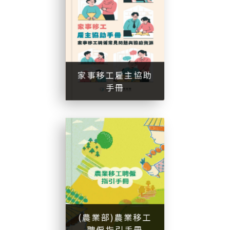
家事移工雇主協助手冊
家事移工雇主協助
手冊
(
農
業
部
)
農
業
移
工
聘
僱
指
手
(農業部)農業移工
引
冊
聘僱指引手冊