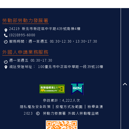
:::
勞動部勞動力發展署
24219 新北市新莊區中平路439號南棟4樓
(02)8995-6000
服務時間：週一至週五 08:30~12:30，13:30~17:30
外國人申請業務服務
週一至週五 08:30~17:30
親送受理地址：
100臺北市中正區中華路一段39號10樓
至
參訪累計：4,222人次
隱私權及安全政策
授權方式及範圍
檢舉貪瀆
2023
勞動力發展署 外國人勞動權益網