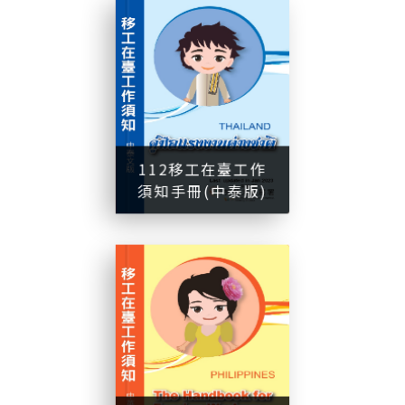
1
1
2
移
工
在
臺
工
作
須
知
手
冊
中
泰
版
112移工在臺工作
須知手冊(中泰版)
(
)
1
1
2
移
工
在
臺
工
作
須
知
手
冊
中
英
版