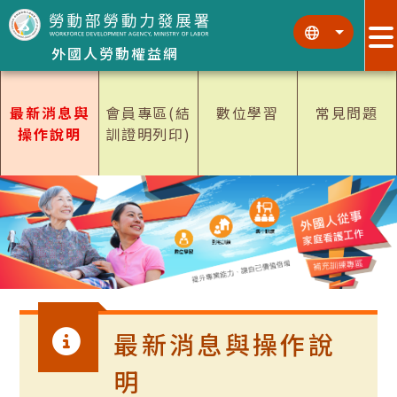
跳到主要內容區塊
跳到主要內容區塊
:::
:::
外國人勞動權益網
最新消息與
會員專區(結
數位學習
常見問題
操作說明
訓證明列印)
最新消息與操作說
明