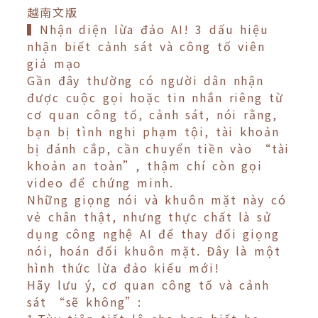
越南文版
▍Nhận diện lừa đảo AI! 3 dấu hiệu
nhận biết cảnh sát và công tố viên
giả mạo
Gần đây thường có người dân nhận
được cuộc gọi hoặc tin nhắn riêng từ
cơ quan công tố, cảnh sát, nói rằng,
bạn bị tình nghi phạm tội, tài khoản
bị đánh cắp, cần chuyển tiền vào “tài
khoản an toàn”, thậm chí còn gọi
video để chứng minh.
Những giọng nói và khuôn mặt này có
vẻ chân thật, nhưng thực chất là sử
dụng công nghệ AI để thay đổi giọng
nói, hoán đổi khuôn mặt. Đây là một
hình thức lừa đảo kiểu mới!
Hãy lưu ý, cơ quan công tố và cảnh
sát “sẽ không”: