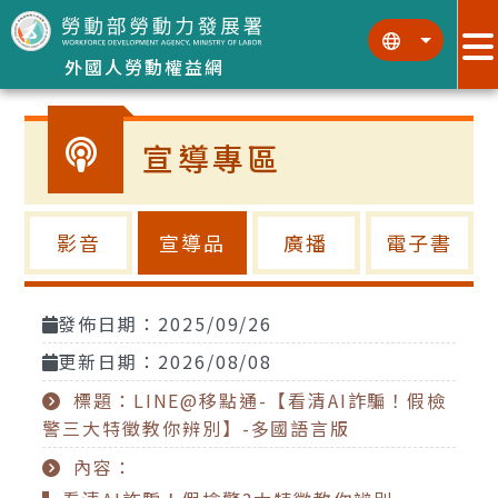
跳到主要內容區塊
:::
:::
外國人勞動權益網
宣導專區
影音
宣導品
廣播
電子書
發佈日期：2025/09/26
更新日期：2026/08/08
標題：LINE@移點通-【看清AI詐騙！假檢
警三大特徵教你辨別】-多國語言版
內容：