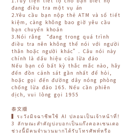
1.Tùy tiện tiết lộ cho bạn biết họ
đang điều tra một vụ án
2.Yêu cầu bạn nộp thẻ ATM và sổ tiết
kiệm, càng không bao giờ yêu cầu
bạn chuyển khoản
3.Nói rằng “đang trong quá trình
điều tra nên không thể nói với người
thân hoặc người khác”. Câu nói này
chính là dấu hiệu của lừa đảo
Nếu bạn có bất kỳ thắc mắc nào, hãy
đến đồn cảnh sát gần nhất để hỏi,
hoặc gọi đến đường dây nóng phòng
chống lừa đảo 165. Nếu cần phiên
dịch, vui lòng gọi 1955
泰文版
▍ระวังมิจฉาชีพใช้ AI ปลอมเป็นเจ้าหน้าที่!
3 ลักษณะสำคัญบ่งบอกเป็นแก๊งคอลเซนเตอ
ช่วงนี้มีคนจำนวนมากได้รับโทรศัพท์หรือ