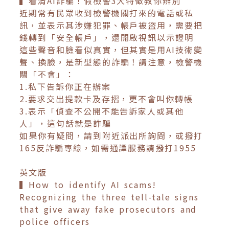
▍看清AI詐騙！假檢警3大特徵教你辨別
近期常有民眾收到檢警機關打來的電話或私
訊，並表示其涉嫌犯罪、帳戶被盜用，需要把
錢轉到「安全帳戶」，還開啟視訊以示證明
這些聲音和臉看似真實，但其實是用AI技術變
聲、換臉，是新型態的詐騙！請注意，檢警機
關「不會」：
1.私下告訴你正在辦案
2.要求交出提款卡及存摺，更不會叫你轉帳
3.表示「偵查不公開不能告訴家人或其他
人」，這句話就是詐騙
如果你有疑問，請到附近派出所詢問，或撥打
165反詐騙專線，如需通譯服務請撥打1955
英文版
▍How to identify AI scams!
Recognizing the three tell-tale signs
that give away fake prosecutors and
police officers