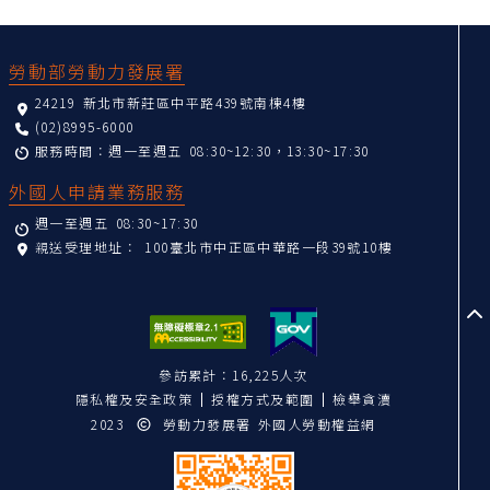
:::
勞動部勞動力發展署
24219 新北市新莊區中平路439號南棟4樓
(02)8995-6000
服務時間：週一至週五 08:30~12:30，13:30~17:30
外國人申請業務服務
週一至週五 08:30~17:30
親送受理地址：
100臺北市中正區中華路一段39號10樓
至
參訪累計：16,225人次
隱私權及安全政策
授權方式及範圍
檢舉貪瀆
2023
勞動力發展署 外國人勞動權益網