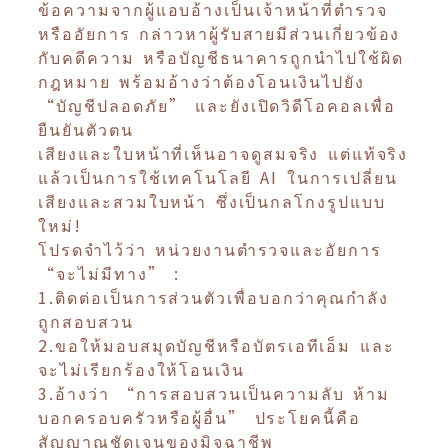
ข้อความจากผู้แอบอ้างเป็นเจ้าหน้าที่ตำรวจ
หรืออัยการ กล่าวหาผู้รับสายมีส่วนเกี่ยวข้อง
กับคดีความ หรือบัญชีธนาคารถูกนำไปใช้ผิด
กฎหมาย พร้อมอ้างว่าต้องโอนเงินไปยัง
“บัญชีปลอดภัย” และยังเปิดวิดีโอคอลเพื่อ
ยืนยันตัวตน
เสียงและใบหน้าที่เห็นอาจดูสมจริง แต่แท้จริง
แล้วเป็นการใช้เทคโนโลยี AI ในการเปลี่ยน
เสียงและสวมใบหน้า ซึ่งเป็นกลโกงรูปแบบ
ใหม่!
โปรดจำไว้ว่า หน่วยงานตำรวจและอัยการ
“จะไม่มีทาง” :
1.ติดต่อเป็นการส่วนตัวเพื่อบอกว่าคุณกำลัง
ถูกสอบสวน
2.ขอให้มอบสมุดบัญชีหรือบัตรเอทีเอ็ม และ
จะไม่เรียกร้องให้โอนเงิน
3.อ้างว่า “การสอบสวนเป็นความลับ ห้าม
บอกครอบครัวหรือผู้อื่น” ประโยคนี้คือ
สัญญาณชัดเจนของมิจฉาชีพ