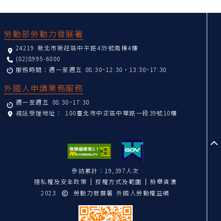
:::
勞動部勞動力發展署
24219 新北市新莊區中平路439號南棟4樓
(02)8995-6000
服務時間：週一至週五 08:30~12:30，13:30~17:30
外國人申請業務服務
週一至週五 08:30~17:30
親送受理地址：
100臺北市中正區中華路一段39號10樓
至
參訪累計：19,397人次
隱私權及安全政策
授權方式及範圍
檢舉貪瀆
2023
勞動力發展署 外國人勞動權益網