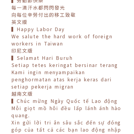
▍勞動節快樂
每一滴汗水都閃閃發光
向每位辛勞付出的移工致敬
英文版
▍Happy Labor Day
We salute the hard work of foreign
workers in Taiwan
印尼文版
▍Selamat Hari Buruh
Setiap tetes keringat bersinar terang
Kami ingin menyampaikan
penghormatan atas kerja keras dari
setiap pekerja migran
越南文版
▍Chúc mừng Ngày Quốc tế Lao động
Mỗi giọt mồ hôi đều lấp lánh ánh hào
quang.
Xin gửi lời tri ân sâu sắc đến sự đóng
góp của tất cả các bạn lao động nhập