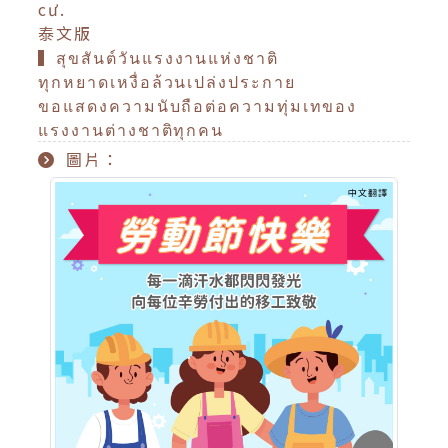
cư.
泰文版
▍สุขสันต์วันแรงงานแห่งชาติ
ทุกหยาดเหงื่อล้วนเปล่งประกาย
ขอแสดงความนับถือต่อความทุ่มเทของ
แรงงานต่างชาติทุกคน
圖片：