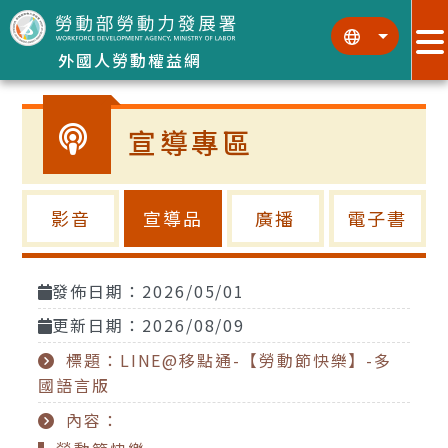
跳到主要內容區塊
:::
:::
外國人勞動權益網
宣導專區
影音
宣導品
廣播
電子書
發佈日期：2026/05/01
更新日期：2026/08/09
標題：LINE@移點通-【勞動節快樂】-多
國語言版
內容：