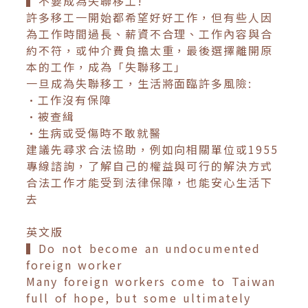
▍不要成為失聯移工!
許多移工一開始都希望好好工作，但有些人因
為工作時間過長、薪資不合理、工作內容與合
約不符，或仲介費負擔太重，最後選擇離開原
本的工作，成為「失聯移工」
一旦成為失聯移工，生活將面臨許多風險:
•工作沒有保障
•被查緝
•生病或受傷時不敢就醫
建議先尋求合法協助，例如向相關單位或1955
專線諮詢，了解自己的權益與可行的解決方式
合法工作才能受到法律保障，也能安心生活下
去
英文版
▍Do not become an undocumented
foreign worker
Many foreign workers come to Taiwan
full of hope, but some ultimately