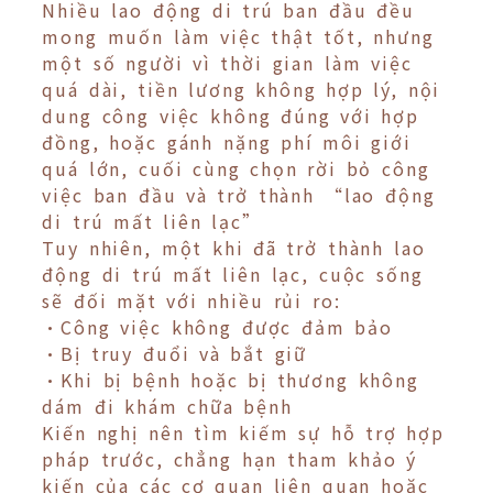
Nhiều lao động di trú ban đầu đều
mong muốn làm việc thật tốt, nhưng
một số người vì thời gian làm việc
quá dài, tiền lương không hợp lý, nội
dung công việc không đúng với hợp
đồng, hoặc gánh nặng phí môi giới
quá lớn, cuối cùng chọn rời bỏ công
việc ban đầu và trở thành “lao động
di trú mất liên lạc”
Tuy nhiên, một khi đã trở thành lao
động di trú mất liên lạc, cuộc sống
sẽ đối mặt với nhiều rủi ro:
•Công việc không được đảm bảo
•Bị truy đuổi và bắt giữ
•Khi bị bệnh hoặc bị thương không
dám đi khám chữa bệnh
Kiến nghị nên tìm kiếm sự hỗ trợ hợp
pháp trước, chẳng hạn tham khảo ý
kiến của các cơ quan liên quan hoặc