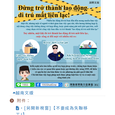
越南文版
附件：
‧[另開新視窗]【不要成為失聯移
工!】