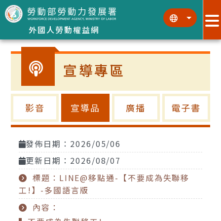
跳到主要內容區塊
:::
:::
外國人勞動權益網
宣導專區
影音
宣導品
廣播
電子書
發佈日期：2026/05/06
更新日期：2026/08/07
標題：LINE@移點通-【不要成為失聯移
工!】-多國語言版
內容：