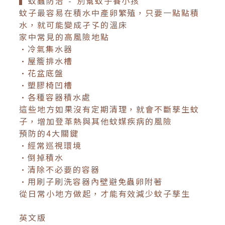
▍蚊蟲防治 - 別幫蚊子養小孩
蚊子最容易在積水中產卵繁殖，只要一點點積
水，就可能變成孑孓的溫床
家中常見的高風險地點
•冷氣集水器
•屋簷排水槽
•花盆底盤
•塑膠椅凹槽
•各種容器積水處
這些地方如果沒有定期清理，就會不斷孳生蚊
子，增加登革熱與其他蚊媒疾病的風險
預防的4大關鍵
•經常巡視環境
•倒掉積水
•清除不必要的容器
•用刷子刷洗容器內壁避免蟲卵附著
從日常小地方做起，才能有效減少蚊子孳生
英文版