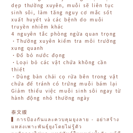
dẹp thường xuyên, muỗi sẽ liên tục
sinh sôi, làm tăng nguy cơ mắc sốt
xuất huyết và các bệnh do muỗi
truyền nhiễm khác
4 nguyên tắc phòng ngừa quan trọng
•Thường xuyên kiểm tra môi trường
xung quanh
•Đổ bỏ nước đọng
•Loại bỏ các vật chứa không cần
thiết
•Dùng bàn chải cọ rửa bên trong vật
chứa để tránh có trứng muỗi bám lại
Giảm thiểu việc muỗi sinh sôi ngay từ
hành động nhỏ thường ngày
泰文版
▍การป้องกันและควบคุมยุงลาย - อย่าสร้าง
แหล่งเพาะพันธุ์ยุงโดยไม่รู้ตัว