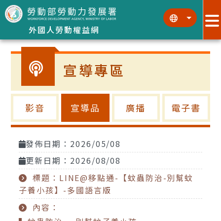
跳到主要內容區塊
:::
:::
外國人勞動權益網
宣導專區
影音
宣導品
廣播
電子書
發佈日期：2026/05/08
更新日期：2026/08/08
標題：LINE@移點通-【蚊蟲防治-別幫蚊
子養小孩】-多國語言版
內容：