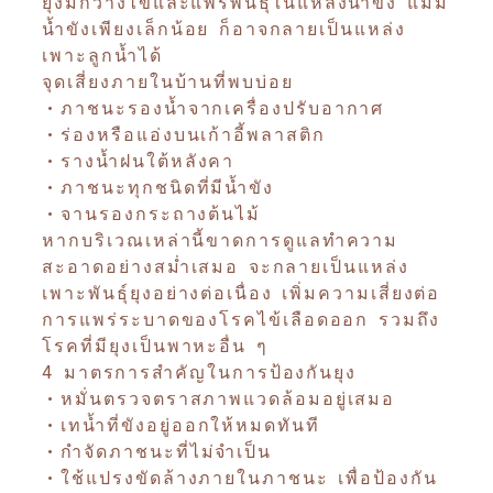
ยุงมักวางไข่และแพร่พันธุ์ในแหล่งน้ำขัง แม้มี
น้ำขังเพียงเล็กน้อย ก็อาจกลายเป็นแหล่ง
เพาะลูกน้ำได้
จุดเสี่ยงภายในบ้านที่พบบ่อย
•ภาชนะรองน้ำจากเครื่องปรับอากาศ
•ร่องหรือแอ่งบนเก้าอี้พลาสติก
•รางน้ำฝนใต้หลังคา
•ภาชนะทุกชนิดที่มีน้ำขัง
•จานรองกระถางต้นไม้
หากบริเวณเหล่านี้ขาดการดูแลทำความ
สะอาดอย่างสม่ำเสมอ จะกลายเป็นแหล่ง
เพาะพันธุ์ยุงอย่างต่อเนื่อง เพิ่มความเสี่ยงต่อ
การแพร่ระบาดของโรคไข้เลือดออก รวมถึง
โรคที่มียุงเป็นพาหะอื่น ๆ
4 มาตรการสำคัญในการป้องกันยุง
•หมั่นตรวจตราสภาพแวดล้อมอยู่เสมอ
•เทน้ำที่ขังอยู่ออกให้หมดทันที
•กำจัดภาชนะที่ไม่จำเป็น
•ใช้แปรงขัดล้างภายในภาชนะ เพื่อป้องกัน