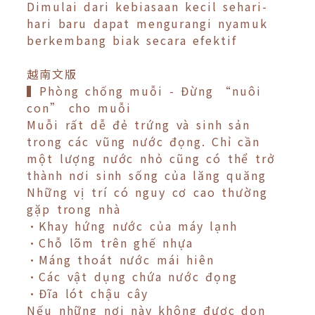
Dimulai dari kebiasaan kecil sehari-
hari baru dapat mengurangi nyamuk
berkembang biak secara efektif
越南文版
▍Phòng chống muỗi - Đừng “nuôi
con” cho muỗi
Muỗi rất dễ đẻ trứng và sinh sản
trong các vũng nước đọng. Chỉ cần
một lượng nước nhỏ cũng có thể trở
thành nơi sinh sống của lăng quăng
Những vị trí có nguy cơ cao thường
gặp trong nhà
•Khay hứng nước của máy lạnh
•Chỗ lõm trên ghế nhựa
•Máng thoát nước mái hiên
•Các vật dụng chứa nước đọng
•Đĩa lót chậu cây
Nếu những nơi này không được dọn