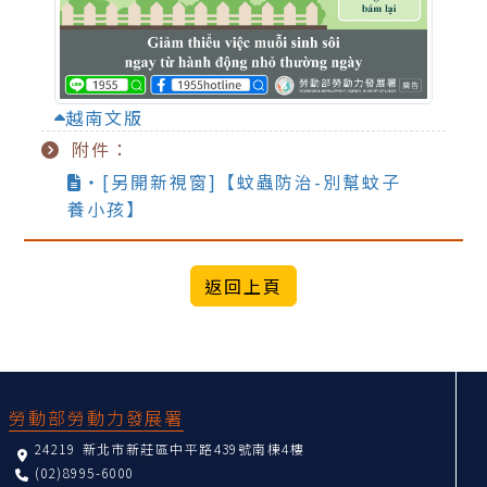
越南文版
附件：
‧[另開新視窗]【蚊蟲防治-別幫蚊子
養小孩】
:::
勞動部勞動力發展署
24219 新北市新莊區中平路439號南棟4樓
(02)8995-6000