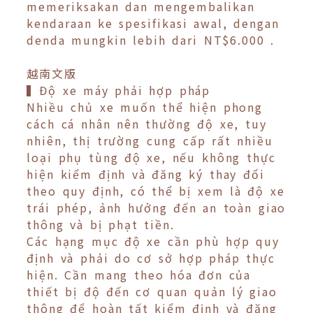
memeriksakan dan mengembalikan
kendaraan ke spesifikasi awal, dengan
denda mungkin lebih dari NT$6.000 .
越南文版
▍Độ xe máy phải hợp pháp
Nhiều chủ xe muốn thể hiện phong
cách cá nhân nên thường độ xe, tuy
nhiên, thị trường cung cấp rất nhiều
loại phụ tùng độ xe, nếu không thực
hiện kiểm định và đăng ký thay đổi
theo quy định, có thể bị xem là độ xe
trái phép, ảnh hưởng đến an toàn giao
thông và bị phạt tiền.
Các hạng mục độ xe cần phù hợp quy
định và phải do cơ sở hợp pháp thực
hiện. Cần mang theo hóa đơn của
thiết bị độ đến cơ quan quản lý giao
thông để hoàn tất kiểm định và đăng