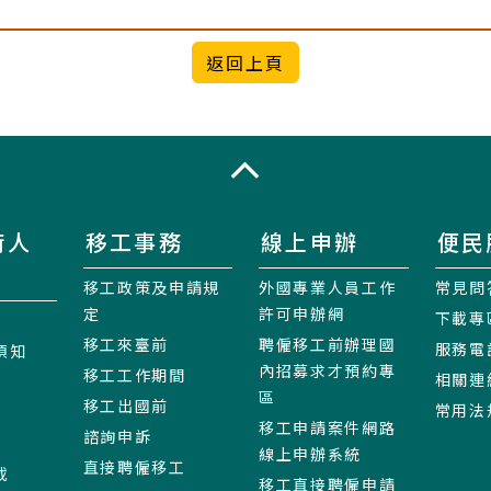
收合
術人
移工事務
線上申辦
便民
移工政策及申請規
外國專業人員工作
常見問
定
許可申辦網
下載專
移工來臺前
聘僱移工前辦理國
服務電
須知
內招募求才預約專
移工工作期間
相關連
區
移工出國前
常用法
移工申請案件網路
諮詢申訴
線上申辦系統
直接聘僱移工
載
移工直接聘僱申請