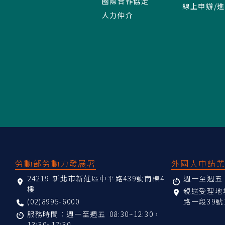
國際合作協定
線上申辦/
人力仲介
:::
勞動部勞動力發展署
外國人申請
24219 新北市新莊區中平路439號南棟4
週一至週五 08
樓
親送受理
(02)8995-6000
路一段39號
服務時間：週一至週五 08:30~12:30，
13:30~17:30