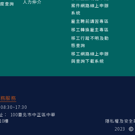
人力仲介
進度查詢
案件網路線上申辦
系統
雇主聘前講習專區
移工轉換雇主專區
移工行蹤不明及動
態查詢
移工網路線上申辦
與查詢下載系統
業務服務
:30~17:30
地址：
100臺北市中正區中華
10樓
隱私權及安全
2023