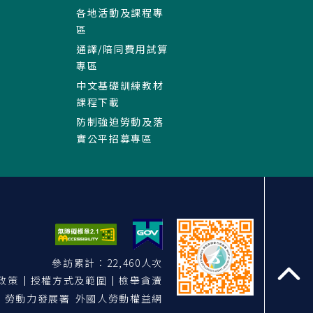
各地活動及課程專
區
通譯/陪同費用試算
專區
中文基礎訓練教材
課程下載
防制強迫勞動及落
實公平招募專區
參訪累計：22,460人次
政策
授權方式及範圍
檢舉貪瀆
至
勞動力發展署 外國人勞動權益網