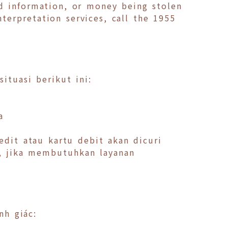
rd information, or money being stolen
nterpretation services, call the 1955
ituasi berikut ini:
a
edit atau kartu debit akan dicuri
5, jika membutuhkan layanan
nh giác: