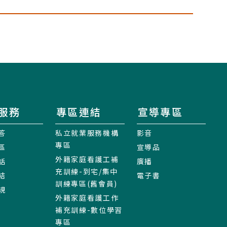
服務
專區連結
宣導專區
答
私立就業服務機構
影音
專區
區
宣導品
外籍家庭看護工補
話
廣播
充訓練-到宅/集中
結
電子書
訓練專區(舊會員)
規
外籍家庭看護工作
補充訓練-數位學習
專區