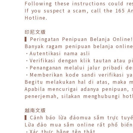
Following these instructions could re
If you suspect a scam, call the 165 An
Hotline.
印尼文版
▍Peringatan Penipuan Belanja Online
Banyak ragam penipuan belanja online
•Autentikasi nama asli
•Verifikasi dengan klik tautan atau 
•Penanganan melalui jalur pribadi d
•Memberikan kode sandi verifikasi y
Begitu melakukan hal di atas, maka m
Apabila mencurigai adanya penipuan,
penerjemah, silakan menghubungi hot
越南文版
▍Cảnh báo lừa đảomua sắm trực tuyế
Lừa đảo mua sắm online rất phổ biến,
•Xác thực bằng tên thật