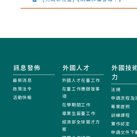
訊息發佈
外國人才
外國技
力
最新消息
外國人才在臺工作
政策法令
在臺工作應辦理事
法規
項
活動快報
申請流程及
在學期間工作
專業證照
畢業生留臺工作
訓練課程
經濟部全球競才方
實作認定
案
申請文件下