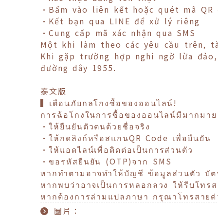
•Bấm vào liên kết hoặc quét mã QR 
•Kết bạn qua LINE để xử lý riêng
•Cung cấp mã xác nhận qua SMS
Một khi làm theo các yêu cầu trên, t
Khi gặp trường hợp nghi ngờ lừa đảo,
đường dây 1955.
泰文版
▍เตือนภัยกลโกงซื้อของออนไลน์!
การฉ้อโกงในการซื้อของออนไลน์มีมากมาย 
•ให้ยืนยันตัวตนด้วยชื่อจริง
•ให้กดลิงก์หรือสแกนQR Code เพื่อยืนยัน
•ให้แอดไลน์เพื่อติดต่อเป็นการส่วนตัว
•ขอรหัสยืนยัน (OTP)จาก SMS
หากทำตามอาจทำให้บัญชี ข้อมูลส่วนตัว บั
หากพบว่าอาจเป็นการหลอกลวง ให้รีบโทรสาย
หากต้องการล่ามแปลภาษา กรุณาโทรสายด
圖片：