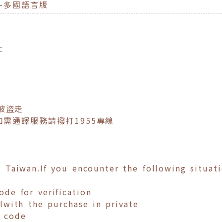
】-多國語言版
：
被盜走
如需通譯服務請撥打1955專線
Taiwan.If you encounter the following situatio
ode for verification
with the purchase in private
n code