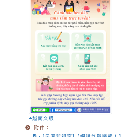
越南文版
附件：
‧[另開新視窗]【網購詐騙警報！】