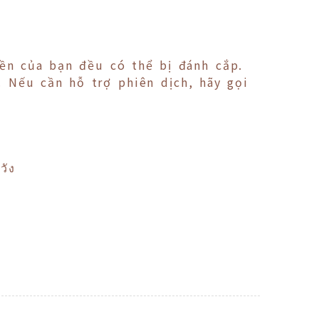
iền của bạn đều có thể bị đánh cắp.
 Nếu cần hỗ trợ phiên dịch, hãy gọi
วัง