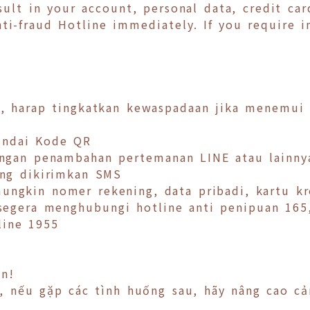
sult in your account, personal data, credit ca
ti-fraud Hotline immediately. If you require i
!
, harap tingkatkan kewaspadaan jika menemui s
pindai Kode QR
engan penambahan pertemanan LINE atau lainny
ang dikirimkan SMS
ungkin nomer rekening, data pribadi, kartu kr
 segera menghubungi hotline anti penipuan 16
line 1955
n!
 nếu gặp các tình huống sau, hãy nâng cao cả