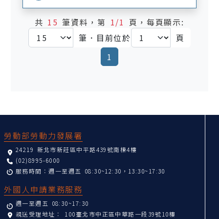
共
15
筆資料，第
1/1
頁，每頁顯示:
筆．目前位於
頁
(current)
1
:::
勞動部勞動力發展署
24219 新北市新莊區中平路439號南棟4樓
(02)8995-6000
服務時間：週一至週五 08:30~12:30，13:30~17:30
外國人申請業務服務
週一至週五 08:30~17:30
親送受理地址：
100臺北市中正區中華路一段39號10樓