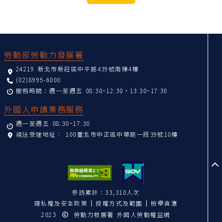
:::
勞動部勞動力發展署
24219 新北市新莊區中平路439號南棟4樓
(02)8995-6000
服務時間：週一至週五 08:30~12:30，13:30~17:30
外國人申請業務服務
週一至週五 08:30~17:30
親送受理地址：
100臺北市中正區中華路一段39號10樓
至
參訪累計：33,310人次
隱私權及安全政策
授權方式及範圍
檢舉貪瀆
2023
勞動力發展署 外國人勞動權益網