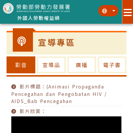
跳到主要內容區塊
:::
:::
外國人勞動權益網
宣導專區
影音
宣導品
廣播
電子書
影片標題：(Animasi Propaganda
Pencegahan dan Pengobatan HIV /
AIDS_Bab Pencegahan
影片欣賞：