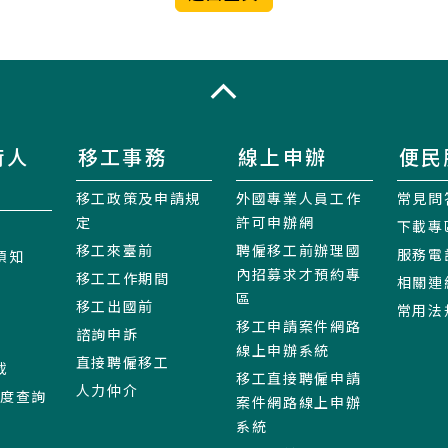
收合
術人
移工事務
線上申辦
便民
移工政策及申請規
外國專業人員工作
常見問
定
許可申辦網
下載專
移工來臺前
聘僱移工前辦理國
服務電
須知
內招募求才預約專
移工工作期間
相關連
區
移工出國前
常用法
移工申請案件網路
諮詢申訴
線上申辦系統
直接聘僱移工
載
移工直接聘僱申請
人力仲介
進度查詢
案件網路線上申辦
系統