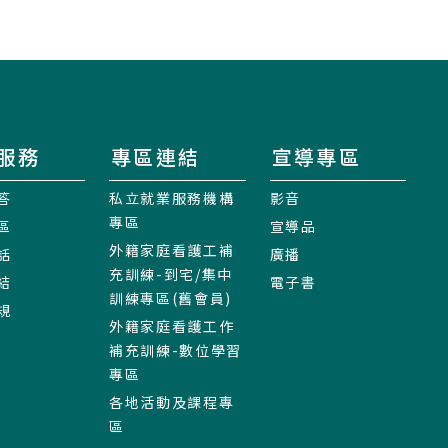
服務
專區連結
宣導專區
答
私立就業服務機構
影音
專區
區
宣導品
外籍家庭看護工補
話
廣播
充訓練-到宅/集中
結
電子書
訓練專區(舊會員)
規
外籍家庭看護工作
補充訓練-數位學習
專區
各地活動及課程專
區