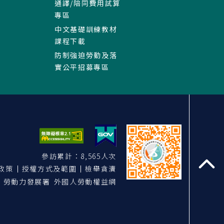
通譯/陪同費用試算
專區
中文基礎訓練教材
課程下載
防制強迫勞動及落
實公平招募專區
參訪累計：8,565人次
政策
授權方式及範圍
檢舉貪瀆
至
勞動力發展署 外國人勞動權益網