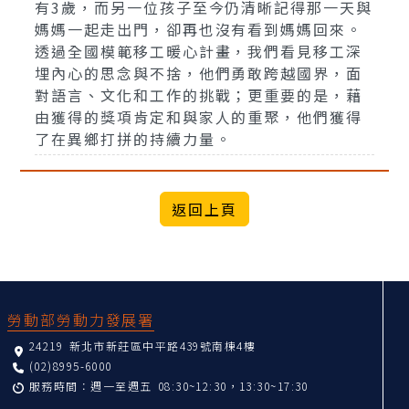
有3歲，而另一位孩子至今仍清晰記得那一天與
媽媽一起走出門，卻再也沒有看到媽媽回來。
透過全國模範移工暖心計畫，我們看見移工深
埋內心的思念與不捨，他們勇敢跨越國界，面
對語言、文化和工作的挑戰；更重要的是，藉
由獲得的獎項肯定和與家人的重聚，他們獲得
了在異鄉打拼的持續力量。
:::
勞動部勞動力發展署
24219 新北市新莊區中平路439號南棟4樓
(02)8995-6000
服務時間：週一至週五 08:30~12:30，13:30~17:30