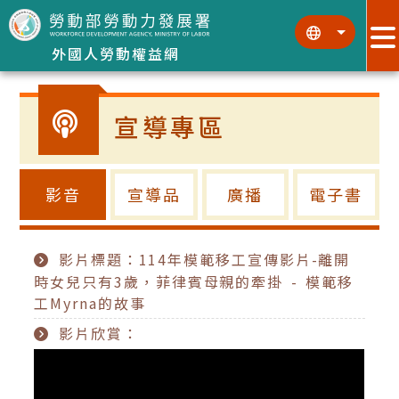
跳到主要內容區塊
:::
:::
外國人勞動權益網
宣導專區
影音
宣導品
廣播
電子書
影片標題：114年模範移工宣傳影片-離開
時女兒只有3歲，菲律賓母親的牽掛 - 模範移
工Myrna的故事
影片欣賞：