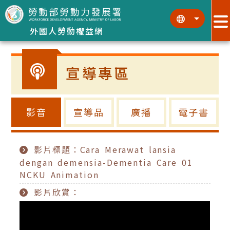
跳到主要內容區塊
:::
:::
外國人勞動權益網
宣導專區
影音
宣導品
廣播
電子書
影片標題：Cara Merawat lansia
dengan demensia-Dementia Care 01
NCKU Animation
影片欣賞：