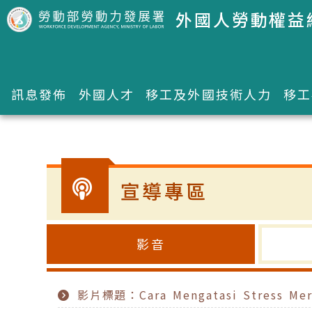
跳到主要內容區塊
外國人勞動權益
訊息發佈
外國人才
移工及外國技術人力
移工
:::
宣導專區
影音
影片標題：Cara Mengatasi Stress Mera