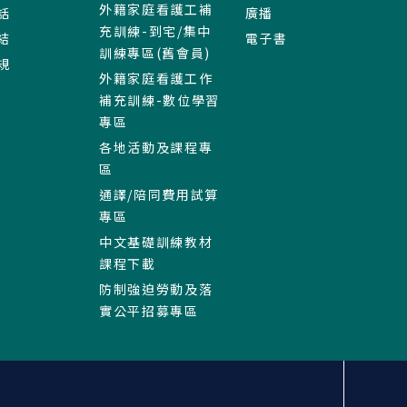
外籍家庭看護工補
話
廣播
充訓練-到宅/集中
結
電子書
訓練專區(舊會員)
規
外籍家庭看護工作
補充訓練-數位學習
專區
各地活動及課程專
區
通譯/陪同費用試算
專區
中文基礎訓練教材
課程下載
防制強迫勞動及落
實公平招募專區