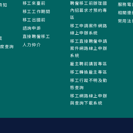
移工來臺前
聘僱移工前辦理國
服務電
須知
內招募求才預約專
移工工作期間
相關連
區
移工出國前
常用法
移工申請案件網路
諮詢申訴
線上申辦系統
直接聘僱移工
載
移工直接聘僱申請
人力仲介
進度查詢
案件網路線上申辦
系統
雇主聘前講習專區
移工轉換雇主專區
移工行蹤不明及動
態查詢
移工網路線上申辦
與查詢下載系統