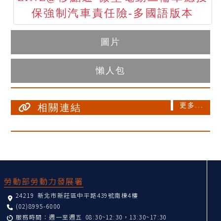
保強制汽車責任險-多國語版本
圖片
懶人包
更多...
相關連結
:::
勞動部勞動力發展署
24219 新北市新莊區中平路439號南棟4樓
(02)8995-6000
服務時間：週一至週五 08:30~12:30，13:30~17:30