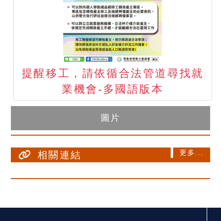
提醒移工，請依循合法管道尋找就
業機會-多國語版本
圖片
更多...
相關連結
:::