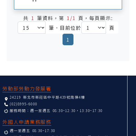
共
1
筆資料，第
1/1
頁，每頁顯示:
筆．目前位於
頁
(current)
1
:::
勞動部勞動力發展署
24219 新北市新莊區中平路439號南棟4樓
(02)8995-6000
服務時間：週一至週五 08:30~12:30，13:30~17:30
外國人申請業務服務
週一至週五 08:30~17:30