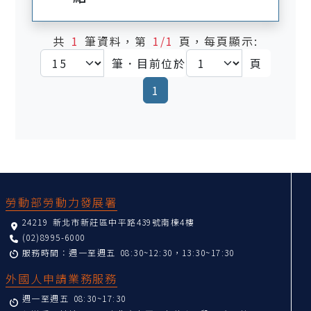
共
1
筆資料，第
1/1
頁，每頁顯示:
筆．目前位於
頁
(current)
1
:::
勞動部勞動力發展署
24219 新北市新莊區中平路439號南棟4樓
(02)8995-6000
服務時間：週一至週五 08:30~12:30，13:30~17:30
外國人申請業務服務
週一至週五 08:30~17:30