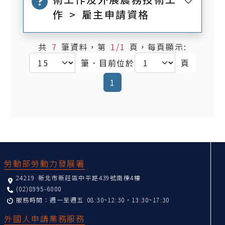
作 > 雇主申請資格
共
7
筆資料，第
1/1
頁，每頁顯示:
筆．目前位於
頁
(current)
1
:::
勞動部勞動力發展署
24219 新北市新莊區中平路439號南棟4樓
(02)8995-6000
服務時間：週一至週五 08:30~12:30，13:30~17:30
外國人申請業務服務