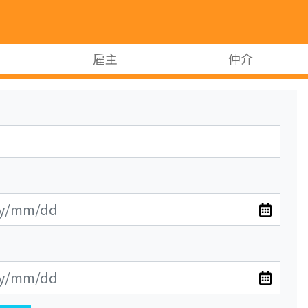
雇主
仲介