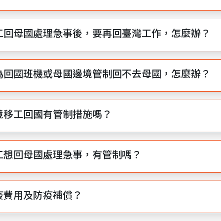
工回母國處理急事後，要再回臺灣工作，怎麼辦？
為回國班機或母國邊境管制回不去母國，怎麼辦？
境移工回國有管制措施嗎？
工想回母國處理急事，有管制嗎？
疫費用及防疫補償？