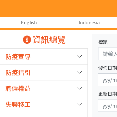
跳至主要內容
:::
English
Indonesia
:::
資訊總覽
標題
防疫宣導
發佈日期
防疫指引
發
發
布
布
聘僱權益
日
日
更新日期
期
期
更
更
失聯移工
開
結
新
新
始
束
日
日