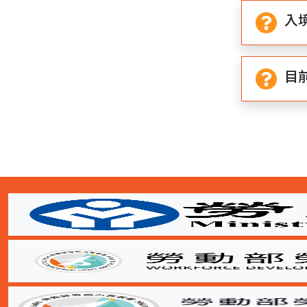
入
目
:::