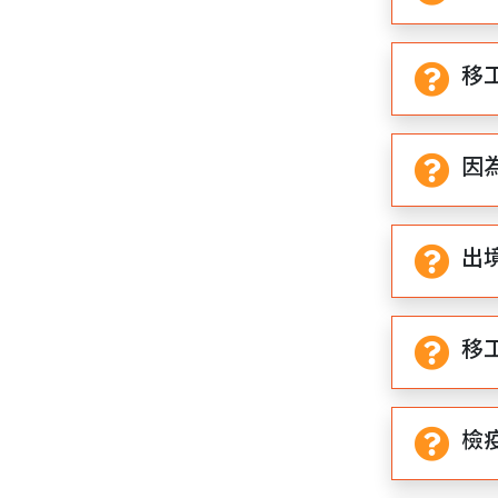
移
因
出
移
檢