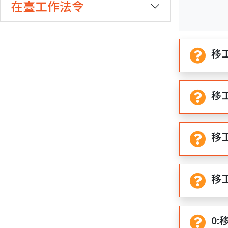
在臺工作法令
期
期
開
結
始
束
移
移
移
移
0