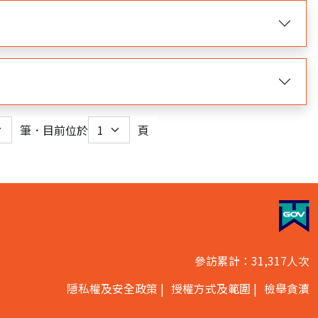
筆．目前位於
頁
nt)
參訪累計：31,317人次
隱私權及安全政策
授權方式及範圍
檢舉貪瀆