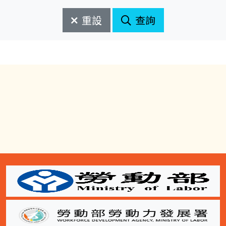
始
束
日
日
重設
查詢
期
期
開
結
始
束
:::