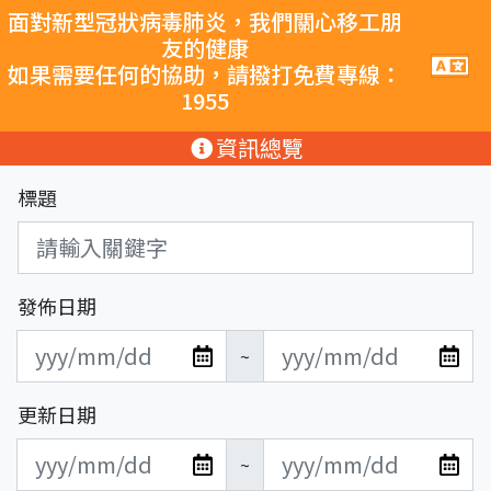
跳至主要內容
面對新型冠狀病毒肺炎，我們關心移工朋
友的健康
手
如果需要任何的協助，請撥打免費專線：
機
1955
導
覽
:::
資訊總覽
按
鈕
標題
發佈日期
發
發
~
布
布
日
日
更新日期
期
期
更
更
開
結
~
新
新