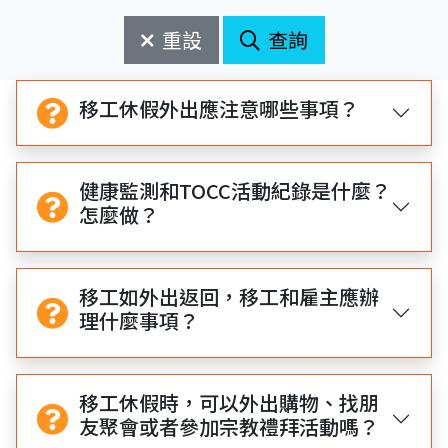
始
束
日
日
重設
查詢
期
期
開
結
始
束
移工休假外出應注意哪些事項？
健康監測和TOCC活動紀錄是什麼？
怎麼做？
移工如外出返回，移工和雇主應辦
理什麼事項？
移工休假時，可以外出購物、找朋
友聚會或者參加宗教禮拜活動嗎？