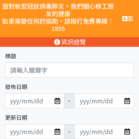
跳至主要內容
面對新型冠狀病毒肺炎，我們關心移工朋
友的健康
手
如果需要任何的協助，請撥打免費專線：
機
1955
導
覽
:::
資訊總覽
按
鈕
標題
發佈日期
發
發
~
布
布
日
日
更新日期
期
期
更
更
開
結
~
新
新