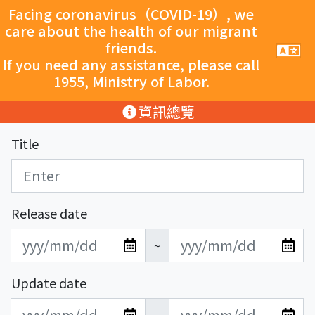
跳至主要內容
Facing coronavirus（COVID-19）, we
care about the health of our migrant
friends.
手
機
If you need any assistance, please call
導
1955, Ministry of Labor.
覽
按
:::
資訊總覽
鈕
Title
Release date
發
發
~
布
布
日
日
Update date
期
期
更
更
開
結