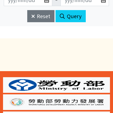
~
新
新
始
束
日
日
Reset
Query
期
期
開
結
始
束
:::