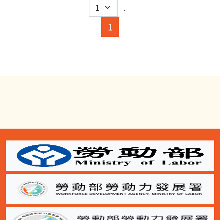
.
(current)
1
:::