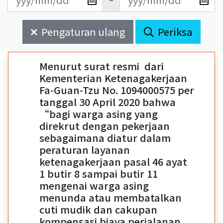
~
新
新
始
束
日
日
Pengaturan ulang
Periksa
期
期
開
結
始
束
Menurut surat resmi dari
Kementerian Ketenagakerjaan
Fa-Guan-Tzu No. 1094000575 per
tanggal 30 April 2020 bahwa
“bagi warga asing yang
direkrut dengan pekerjaan
sebagaimana diatur dalam
peraturan layanan
ketenagakerjaan pasal 46 ayat
1 butir 8 sampai butir 11
mengenai warga asing
menunda atau membatalkan
cuti mudik dan cakupan
kompensasi biaya perjalanan