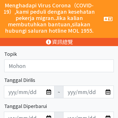
跳至主要內容
Menghadapi Virus Corona（COVID-
19）,kami peduli dengan kesehatan
pekerja migran.Jika kalian
手
機
membutuhkan bantuan,silakan
導
hubungi saluran hotline MOL 1955.
覽
按
:::
資訊總覽
鈕
Topik
Tanggal Dirilis
發
發
~
布
布
日
日
Tanggal Diperbarui
期
期
更
更
開
結