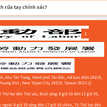
ch rửa tay chính xác?
 cộng
16
dữ liệu．Trang：
1/2
．Mỗi trang hiển thị
(current)
1
2
nh, khu Tân Trang, thành phố Tân Bắc, mã bưu điện 24219,
huang Dist., New Taipei City 24219, Taiwan (R.O.C.))
Thứ hai đến Thứ sáu, Buổi sáng: 8 giờ 30 đến 12 giờ 30,
goài: 8 giờ 30 sáng đến 17 giờ 30 chiều, Từ Thứ hai đến