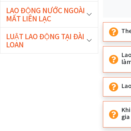
期
期
LAO ĐỘNG NƯỚC NGOÀI
開
結
MẤT LIÊN LẠC
始
束
The
LUẬT LAO ĐỘNG TẠI ĐÀI
LOAN
Lao
làm
Lao
Khi
gia