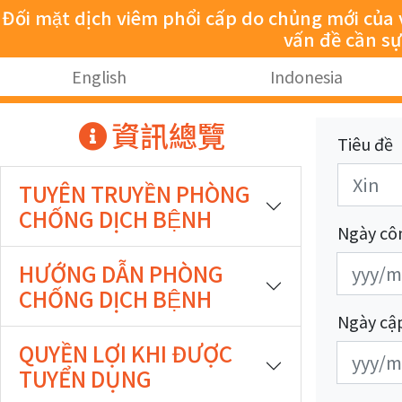
跳至主要內容
Đối mặt dịch viêm phổi cấp do chủng mới của vi
vấn đề cần s
:::
English
Indonesia
:::
資訊總覽
Tiêu đề
TUYÊN TRUYỀN PHÒNG
CHỐNG DỊCH BỆNH
Ngày cô
發
發
HƯỚNG DẪN PHÒNG
布
布
CHỐNG DỊCH BỆNH
日
日
Ngày cậ
期
期
QUYỀN LỢI KHI ĐƯỢC
更
更
開
結
TUYỂN DỤNG
新
新
始
束
日
日