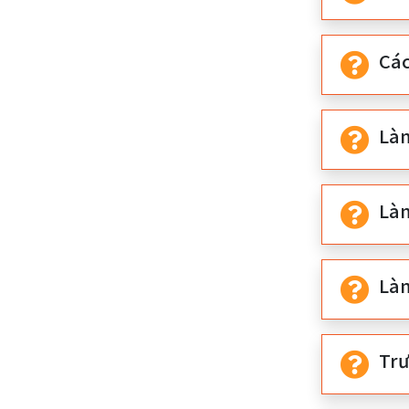
Cá
Là
Làm
Là
Trư