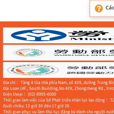
Cá
Tổng
:::
Địa chỉ： Tầng 4 tòa nhà phía Nam, số 439, đường Trung Bì
Đài Loan (4F., South Building,No.439, Zhongzheng Rd., Xinz
Điện thoại： (02) 8995-6000
Thời gian làm việc của Sở Phát triển nhân lực lao động： Từ 
Buổi chiều: 13 giờ 30 đến 17 giờ 30.
Thời gian phục vụ làm thủ tục đăng ký dành cho người nước n