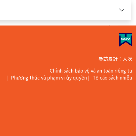
trường hợp．Hiện nay đang ở trang
.
下
一
頁
參訪累計：人次
Chính sách bảo vệ và an toàn riêng tư
Phương thức và phạm vi ủy quyền
Tố cáo sách nhiễu