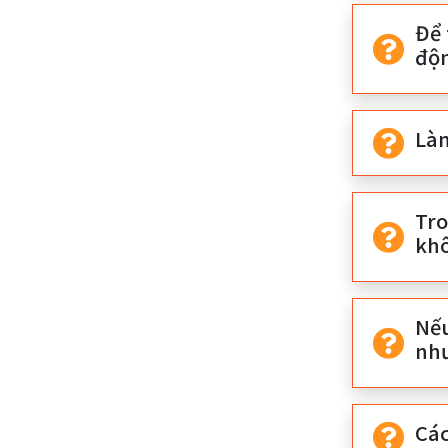
Để 
độn
Làm
Tro
kh
Nế
như
Cá