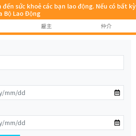
sức khoẻ các bạn lao động. Nếu có bất kỳ
̉a Bộ Lao Động
雇主
仲介