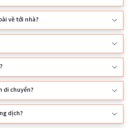
i về tới nhà?
c?
nh di chuyển?
ống dịch?