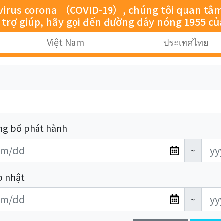
rus corona （COVID-19）, chúng tôi quan tâm đến 
ự trợ giúp, hãy gọi đến đường dây nóng 1955 cu
Việt Nam
ประเทศไทย
ng bố phát hành
~
p nhật
~