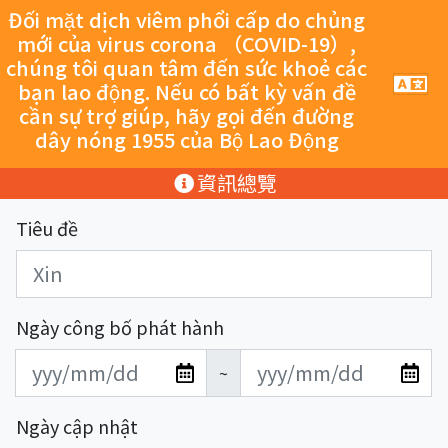
跳至主要內容
Đối mặt dịch viêm phổi cấp do chủng
mới của virus corona （COVID-19）,
chúng tôi quan tâm đến sức khoẻ các
手
bạn lao động. Nếu có bất kỳ vấn đề
機
cần sự trợ giúp, hãy gọi đến đường
導
dây nóng 1955 của Bộ Lao Động
覽
按
:::
資訊總覽
鈕
Tiêu đề
Ngày công bố phát hành
發
發
~
布
布
日
日
Ngày cập nhật
期
期