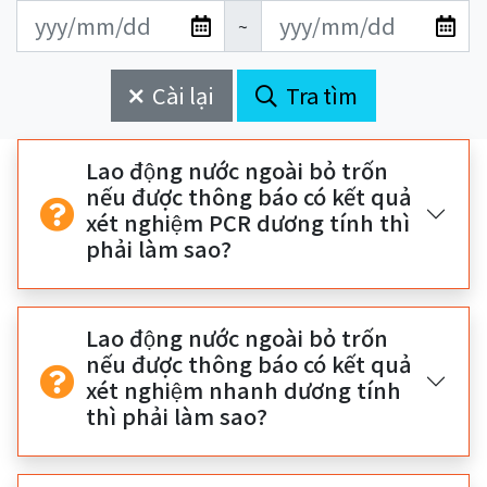
更
更
開
結
~
新
新
始
束
日
日
Cài lại
Tra tìm
期
期
開
結
始
束
Lao động nước ngoài bỏ trốn
nếu được thông báo có kết quả
xét nghiệm PCR dương tính thì
phải làm sao?
Lao động nước ngoài bỏ trốn
nếu được thông báo có kết quả
xét nghiệm nhanh dương tính
thì phải làm sao?