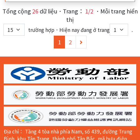
Tổng cộng
26
dữ liệu．Trang：
1/2
．Mỗi trang hiển
thị
trường hợp．Hiện nay đang ở trang
.
(current)
下
1
2
一
頁
:::
Địa chỉ： Tầng 4 tòa nhà phía Nam, số 439, đường Trung
Bình, khu Tân Trang, thành phố Tân Bắc, mã bưu điện