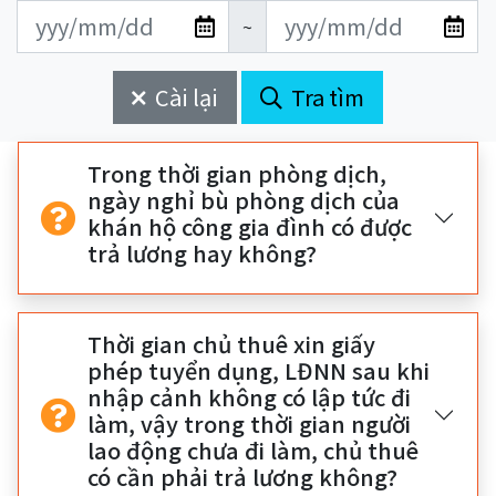
更
更
開
結
~
新
新
始
束
日
日
Cài lại
Tra tìm
期
期
開
結
始
束
Trong thời gian phòng dịch,
ngày nghỉ bù phòng dịch của
khán hộ công gia đình có được
trả lương hay không?
Thời gian chủ thuê xin giấy
phép tuyển dụng, LĐNN sau khi
nhập cảnh không có lập tức đi
làm, vậy trong thời gian người
lao động chưa đi làm, chủ thuê
có cần phải trả lương không?