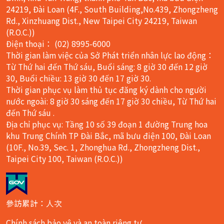
24219, Đài Loan (4F., South Building,No.439, Zhongzheng
Rd., Xinzhuang Dist., New Taipei City 24219, Taiwan
(R.O.C.))
Điện thoại： (02) 8995-6000
Thời gian làm việc của Sở Phát triển nhân lực lao động：
Từ Thứ hai đến Thứ sáu, Buổi sáng: 8 giờ 30 đến 12 giờ
30, Buổi chiều: 13 giờ 30 đến 17 giờ 30.
Thời gian phục vụ làm thủ tục đăng ký dành cho người
nước ngoài: 8 giờ 30 sáng đến 17 giờ 30 chiều, Từ Thứ hai
đến Thứ sáu .
Địa chỉ phục vụ: Tầng 10 số 39 đoạn 1 đường Trung hoa
khu Trung Chính TP Đài Bắc, mã bưu điện 100, Đài Loan
(10F., No.39, Sec. 1, Zhonghua Rd., Zhongzheng Dist.,
Taipei City 100, Taiwan (R.O.C.))
參訪累計：人次
Chính sách bảo vệ và an toàn riêng tư