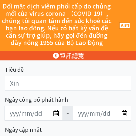
跳至主要內容
Đối mặt dịch viêm phổi cấp do chủng
mới của virus corona （COVID-19）,
chúng tôi quan tâm đến sức khoẻ các
手
bạn lao động. Nếu có bất kỳ vấn đề
機
cần sự trợ giúp, hãy gọi đến đường
導
dây nóng 1955 của Bộ Lao Động
覽
按
:::
資訊總覽
鈕
Tiêu đề
Ngày công bố phát hành
發
發
~
布
布
日
日
Ngày cập nhật
期
期